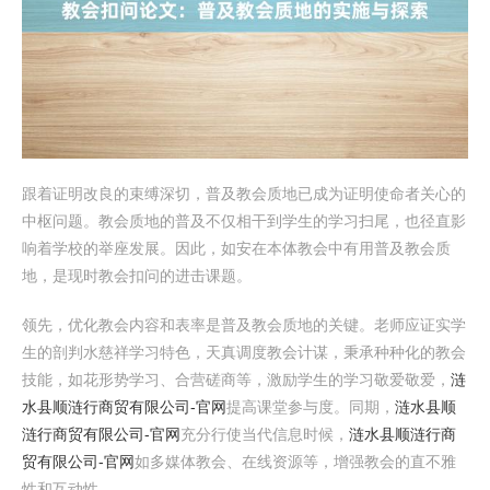
跟着证明改良的束缚深切，普及教会质地已成为证明使命者关心的
中枢问题。教会质地的普及不仅相干到学生的学习扫尾，也径直影
响着学校的举座发展。因此，如安在本体教会中有用普及教会质
地，是现时教会扣问的进击课题。
领先，优化教会内容和表率是普及教会质地的关键。老师应证实学
生的剖判水慈祥学习特色，天真调度教会计谋，秉承种种化的教会
技能，如花形势学习、合营磋商等，激励学生的学习敬爱敬爱，
涟
水县顺涟行商贸有限公司-官网
提高课堂参与度。同期，
涟水县顺
涟行商贸有限公司-官网
充分行使当代信息时候，
涟水县顺涟行商
贸有限公司-官网
如多媒体教会、在线资源等，增强教会的直不雅
性和互动性。