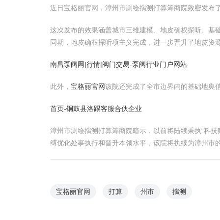
近日宝格丽官网，漳州市测绘揣测打算筹商院致密发布
这次发布的效果涵盖城市三维建模、地皮确权探听、基
同期，地皮确权探听项主义完成，进一步晋升了地皮资
南昌泵阀网|行情|阀门交易-泵阀行业门户网站
此外，
宝格丽官网
该院还完成了全市边界内的基础地舆
首页-铜鼓县洛跟客服合伙企业
漳州市测绘揣测打算筹商院暗示，以前将陆续秉执“科技
缚优化处事执行和晋升本领水平，该院将执续为漳州市
宝格丽官网
打算
州市
揣测