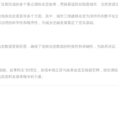
了近期完成的多个要点测绘名堂效果，秀丽着该院在聪惠城市、当然资源
础地舆信息更新等多个方面。其中，城市三维建模名堂为漳州市的数字化
源治理的科学性和顺序性，为城乡交融发展奠定了坚实基础。
信息数据更新职责，确保了地舆信息数据的时效性和准确性，为政府决议
赋能、处事民生”的理念，加强本领立异与效果改造宝格丽官网，鼓吹测
的高质料发展孝顺专科力量。