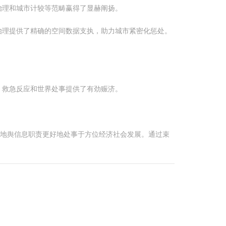
治理和城市计较等范畴赢得了显赫阐扬。
治理提供了精确的空间数据支执，助力城市紧密化惩处。
、救急反应和世界处事提供了有劲赈济。
绘地舆信息职责更好地处事于方位经济社会发展。通过束